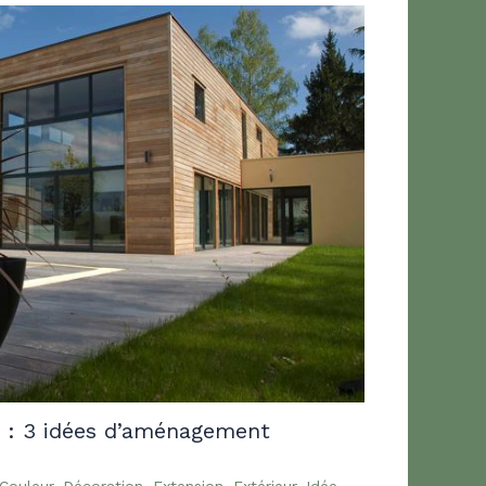
 : 3 idées d’aménagement
Couleur
,
Décoration
,
Extension
,
Extérieur
,
Idée
,