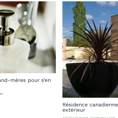
rand-mères pour s’en
an
Résidence canadienne
extérieur
Aménagement
,
Contemporain
,